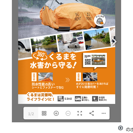
1/2
の