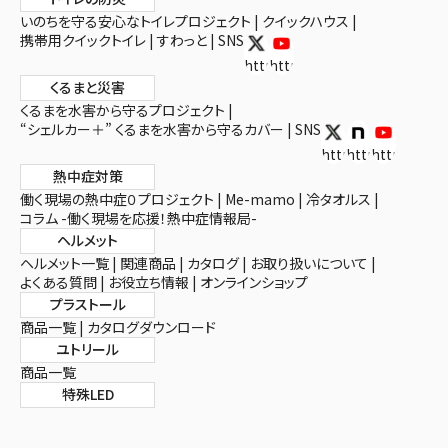
いのちを守る安心なトイレプロジェクト
クイックハウス
携帯用クイックトイレ
すわっと
SNS
https://x.com/toiletex
https://www.youtube.com/
くるまと災害
くるまを水害から守るプロジェクト
“シェルカー＋” くるまを水害から守るカバー
SNS
https://twitter.c
https://note.c
https://ww
熱中症対策
働く現場の熱中症０プロジェクト
Me-mamo
冷タオルス
コラム -働く現場を応援！熱中症情報局-
ヘルメット
ヘルメット一覧
関連商品
カタログ
お取り扱いについて
よくある質問
お役立ち情報
オンラインショップ
プラストール
商品一覧
カタログダウンロード
ユトリール
商品一覧
特殊LED