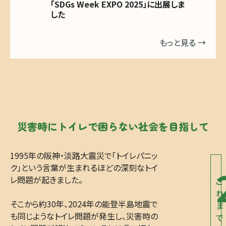
「SDGs Week EXPO 2025」に出展しま
サレ
した
校で
EX」に出展
た
もっと見る →
災害時にトイレで
困らない
社会を目指して​
1995年の阪神・淡路大震災で「トイレパニッ
ク」という言葉が生まれるほどの深刻なトイ
レ問題が起きました。
こ
れ
そこから約30年、2024年の能登半島地震で
ま
も同じようなトイレ問題が発生し、災害時の
で