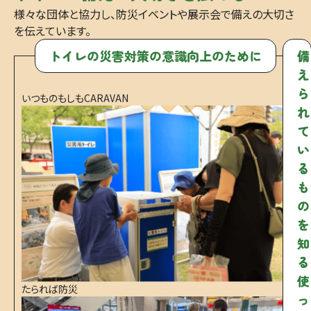
様々な団体と協力し、防災イベントや展示会で備えの大切さ
を伝えています。
トイレの災害対策の意識向上のために
備
え
ら
いつものもしもCARAVAN
れ
て
い
る
も
の
を
知
る
使
たられば防災
っ