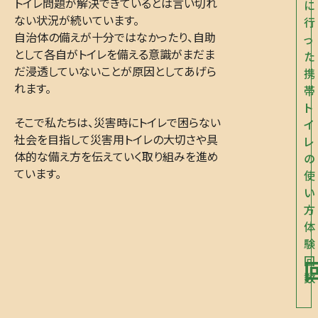
トイレ問題が解決できているとは言い切れ
に
ない状況が続いています。
行
自治体の備えが十分ではなかったり、自助
っ
として各自がトイレを備える意識がまだま
た
だ浸透していないことが原因としてあげら
携
れます。
帯
ト
そこで私たちは、災害時にトイレで困らない
イ
社会を目指して災害用トイレの大切さや具
レ
体的な備え方を伝えていく取り組みを進め
の
ています｡
使
い
方
体
験
回
数