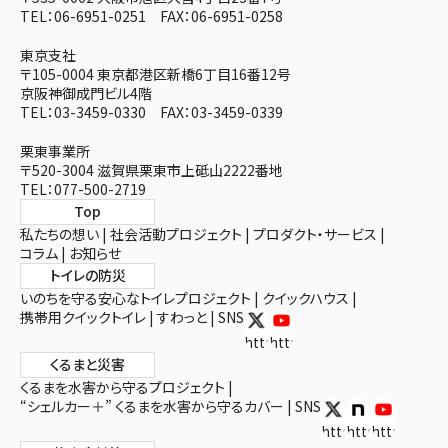
TEL：06-6951-0251 FAX：06-6951-0258
東京支社
〒105-0004 東京都港区新橋6丁目16番12号
京阪神御成門ビル4階
TEL：03-3459-0330 FAX：03-3459-0339
栗東事業所
〒520-3004 滋賀県栗東市上砥山2222番地
TEL：077-500-2719
Top
私たちの想い
社会活動プロジェクト
プロダクト・サービス
コラム
お知らせ
トイレの防災
いのちを守る安心なトイレプロジェクト
クイックハウス
携帯用クイックトイレ
すわっと
SNS
https://x.com/toiletex
https://www.youtube.com/
くるまと災害
くるまを水害から守るプロジェクト
“シェルカー＋” くるまを水害から守るカバー
SNS
https://twitter.c
https://note.c
https://ww