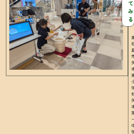
て
み
る