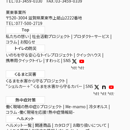
TEL：03-3459-0330 FAX：03-3459-0339
栗東事業所
〒520-3004 滋賀県栗東市上砥山2222番地
TEL：077-500-2719
Top
私たちの想い
社会活動プロジェクト
プロダクト・サービス
コラム
お知らせ
トイレの防災
いのちを守る安心なトイレプロジェクト
クイックハウス
携帯用クイックトイレ
すわっと
SNS
https://x.com/toiletex
https://www.youtube.com/
くるまと災害
くるまを水害から守るプロジェクト
“シェルカー＋” くるまを水害から守るカバー
SNS
https://twitter.c
https://note.c
https://ww
熱中症対策
働く現場の熱中症０プロジェクト
Me-mamo
冷タオルス
コラム -働く現場を応援！熱中症情報局-
ヘルメット
ヘルメット一覧
関連商品
カタログ
お取り扱いについて