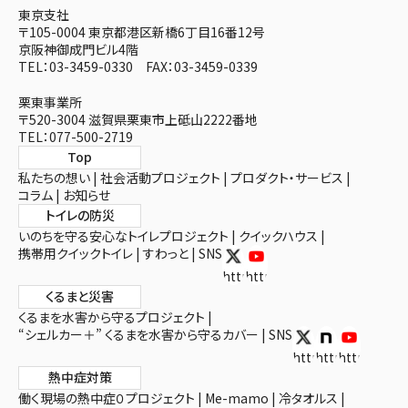
東京支社
〒105-0004 東京都港区新橋6丁目16番12号
京阪神御成門ビル4階
TEL：03-3459-0330 FAX：03-3459-0339
栗東事業所
〒520-3004 滋賀県栗東市上砥山2222番地
TEL：077-500-2719
Top
私たちの想い
社会活動プロジェクト
プロダクト・サービス
コラム
お知らせ
トイレの防災
いのちを守る安心なトイレプロジェクト
クイックハウス
携帯用クイックトイレ
すわっと
SNS
https://x.com/toiletex
https://www.youtube.com/
くるまと災害
くるまを水害から守るプロジェクト
“シェルカー＋” くるまを水害から守るカバー
SNS
https://twitter.c
https://note.c
https://ww
熱中症対策
働く現場の熱中症０プロジェクト
Me-mamo
冷タオルス