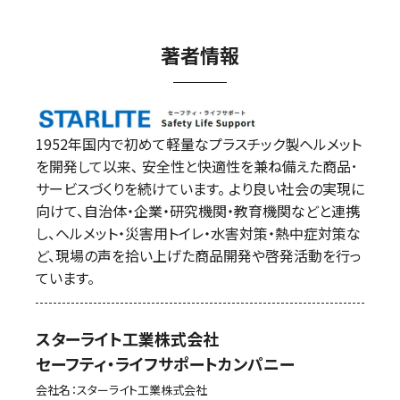
b
o
著者情報
o
k
1952年国内で初めて軽量なプラスチック製ヘルメット
を開発して以来､ 安全性と快適性を兼ね備えた商品･
サービスづくりを続けています。 より良い社会の実現に
向けて、自治体・企業・研究機関・教育機関などと連携
し、ヘルメット・災害用トイレ・水害対策・熱中症対策な
ど、現場の声を拾い上げた商品開発や啓発活動を行っ
ています。
スターライト工業株式会社
セーフティ・ライフサポートカンパニー
会社名：スターライト工業株式会社