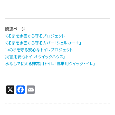
関連ページ
くるまを水害から守るプロジェクト
くるまを水害から守るカバー「シェルカー＋」
いのちを守る安心なトイレプロジェクト
災害用安心トイレ「クイックハウス」
水なしで使える非常用トイレ「携帯用クイックトイレ」
X
F
E
a
m
c
ai
e
l