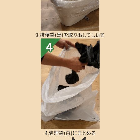
3.排便袋(黒)を取り出してしばる
4.処理袋(白)にまとめる