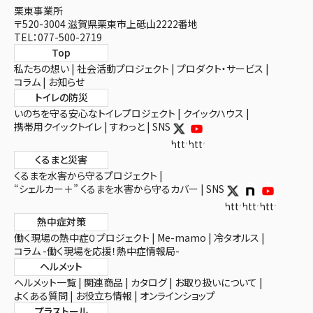
栗東事業所
〒520-3004 滋賀県栗東市上砥山2222番地
TEL：077-500-2719
Top
私たちの想い
社会活動プロジェクト
プロダクト・サービス
コラム
お知らせ
トイレの防災
いのちを守る安心なトイレプロジェクト
クイックハウス
携帯用クイックトイレ
すわっと
SNS
https://x.com/toiletex
https://www.youtube.com/
くるまと災害
くるまを水害から守るプロジェクト
“シェルカー＋” くるまを水害から守るカバー
SNS
https://twitter.c
https://note.c
https://ww
熱中症対策
働く現場の熱中症０プロジェクト
Me-mamo
冷タオルス
コラム -働く現場を応援！熱中症情報局-
ヘルメット
ヘルメット一覧
関連商品
カタログ
お取り扱いについて
よくある質問
お役立ち情報
オンラインショップ
プラストール